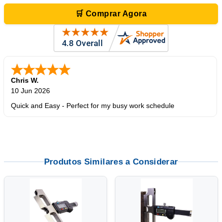
🛒 Comprar Agora
Zi
-
TX
,
united states
Produtos Similares a Considerar