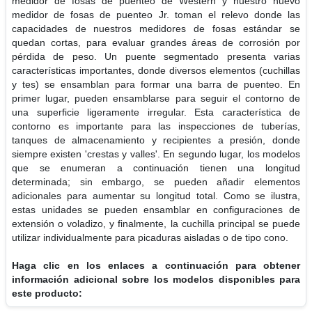
medidor de fosas de puenteo de Western y nuestro nuevo
medidor de fosas de puenteo Jr. toman el relevo donde las
capacidades de nuestros medidores de fosas estándar se
quedan cortas, para evaluar grandes áreas de corrosión por
pérdida de peso. Un puente segmentado presenta varias
características importantes, donde diversos elementos (cuchillas
y tes) se ensamblan para formar una barra de puenteo. En
primer lugar, pueden ensamblarse para seguir el contorno de
una superficie ligeramente irregular. Esta característica de
contorno es importante para las inspecciones de tuberías,
tanques de almacenamiento y recipientes a presión, donde
siempre existen 'crestas y valles'. En segundo lugar, los modelos
que se enumeran a continuación tienen una longitud
determinada; sin embargo, se pueden añadir elementos
adicionales para aumentar su longitud total. Como se ilustra,
estas unidades se pueden ensamblar en configuraciones de
extensión o voladizo, y finalmente, la cuchilla principal se puede
utilizar individualmente para picaduras aisladas o de tipo cono.
Haga clic en los enlaces a continuación para obtener
información adicional sobre los modelos disponibles para
este producto: