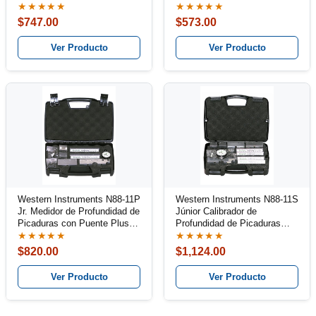
Mide corrosión y pérdida de
básico, mide corrosión y
★★★★★
★★★★★
material
pérdida de material
$747.00
$573.00
Ver Producto
Ver Producto
Western Instruments N88-11P
Western Instruments N88-11S
Jr. Medidor de Profundidad de
Júnior Calibrador de
Picaduras con Puente Plus,
Profundidad de Picaduras
Mide Corrosión y Pérdida de
Tipo Puente Súper, Mide la
★★★★★
★★★★★
Material
Corrosión y la Pérdida de
$820.00
$1,124.00
Material
Ver Producto
Ver Producto