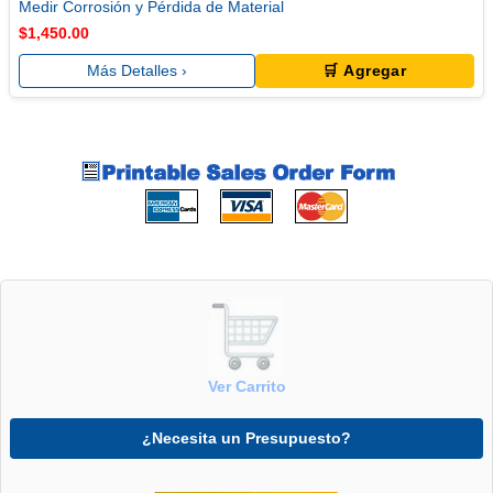
Medir Corrosión y Pérdida de Material
$1,450.00
Más Detalles ›
🛒 Agregar
Ver Carrito
¿Necesita un Presupuesto?