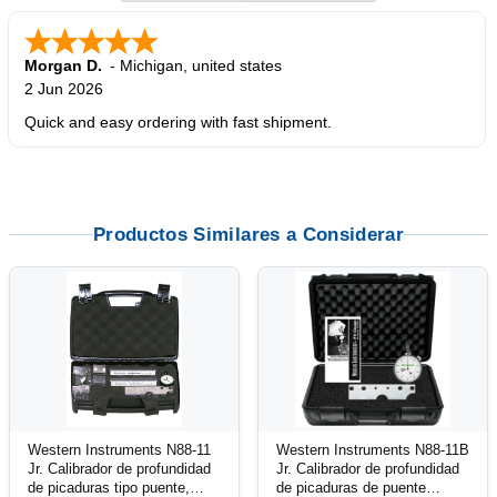
Morgan D.
-
Michigan
,
united states
2 Jun 2026
Quick and easy ordering with fast shipment.
Productos Similares a Considerar
Western Instruments N88-11
Western Instruments N88-11B
Jr. Calibrador de profundidad
Jr. Calibrador de profundidad
de picaduras tipo puente,
de picaduras de puente