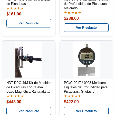
de Picaduras
de Profundidad de Picaduras
Mejorado
★★★★★
★★★★★
$161.00
$288.00
Ver Producto
Ver Producto
NDT DPG-4/M Kit de Medidor
PCWI 0917 / 0923 Medidores
de Picaduras con Nueva
Digitales de Profundidad para
Base Magnética Ranurada en
Picaduras, Grietas y
V
Corrosión
★★★★★
★★★★★
$443.00
$422.00
Ver Producto
Ver Producto