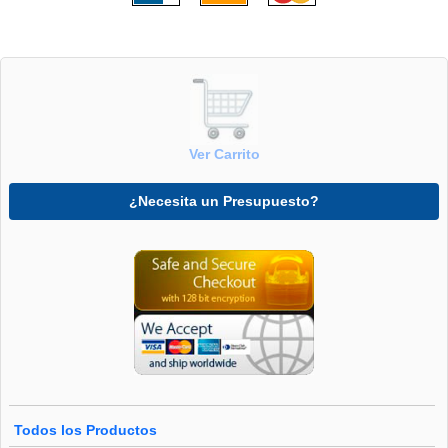
Ver Carrito
¿Necesita un Presupuesto?
Todos los Productos