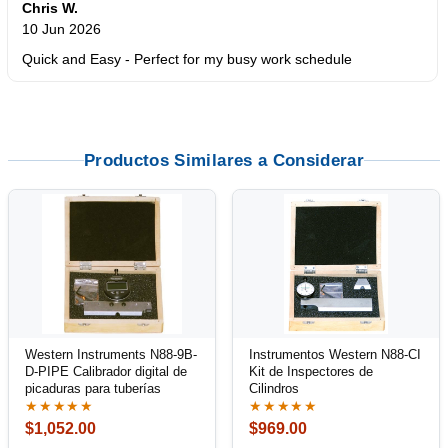
Chris W.
10 Jun 2026
Quick and Easy - Perfect for my busy work schedule
Productos Similares a Considerar
Western Instruments N88-9B-
Instrumentos Western N88-CI
D-PIPE Calibrador digital de
Kit de Inspectores de
picaduras para tuberías
Cilindros
★★★★★
★★★★★
$1,052.00
$969.00