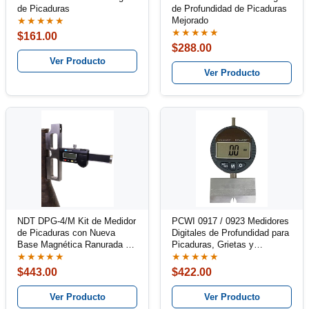
de Picaduras
de Profundidad de Picaduras
Mejorado
★★★★★
★★★★★
$161.00
$288.00
Ver Producto
Ver Producto
NDT DPG-4/M Kit de Medidor
PCWI 0917 / 0923 Medidores
de Picaduras con Nueva
Digitales de Profundidad para
Base Magnética Ranurada en
Picaduras, Grietas y
V
Corrosión
★★★★★
★★★★★
$443.00
$422.00
Ver Producto
Ver Producto