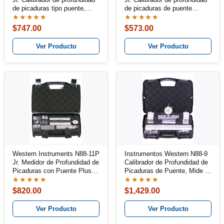
de picaduras tipo puente,
de picaduras de puente
Mide corrosión y pérdida de
básico, mide corrosión y
★★★★★
★★★★★
material
pérdida de material
$747.00
$573.00
Ver Producto
Ver Producto
Western Instruments N88-11P
Instrumentos Western N88-9
Jr. Medidor de Profundidad de
Calibrador de Profundidad de
Picaduras con Puente Plus,
Picaduras de Puente, Mide la
Mide Corrosión y Pérdida de
Corrosión y la Pérdida de
★★★★★
★★★★★
Material
Material
$820.00
$1,429.00
Ver Producto
Ver Producto