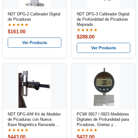
NDT DPG-2 Calibrador Digital
NDT DPG-3 Calibrador Digital
de Picaduras
de Profundidad de Picaduras
Mejorado
★★★★★
★★★★★
$161.00
$288.00
Ver Producto
Ver Producto
NDT DPG-4/M Kit de Medidor
PCWI 0917 / 0923 Medidores
de Picaduras con Nueva
Digitales de Profundidad para
Base Magnética Ranurada en
Picaduras, Grietas y
V
Corrosión
★★★★★
★★★★★
$443.00
$422.00